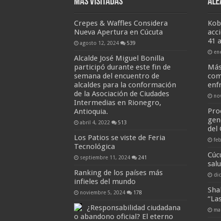
Más visitadas
Ale
Crepes & Waffles Considera
Kob
Nueva Apertura en Cúcuta
acc
41 
agosto 12, 2024
539
en
Alcalde José Miguel Bonilla
participó durante este fin de
Más
semana del encuentro de
com
alcaldes para la conformación
enf
de la Asociación de Ciudades
no
Intermedias en Rionegro,
Pro
Antioquia.
gen
abril 4, 2022
513
del
Los Patios se viste de Feria
fe
Tecnológica
Cúcu
septiembre 11, 2024
241
sal
Ranking de los países más
di
infieles del mundo
Sha
noviembre 5, 2024
178
“La
¿Responsabilidad ciudadana
ma
o abandono oficial? El eterno