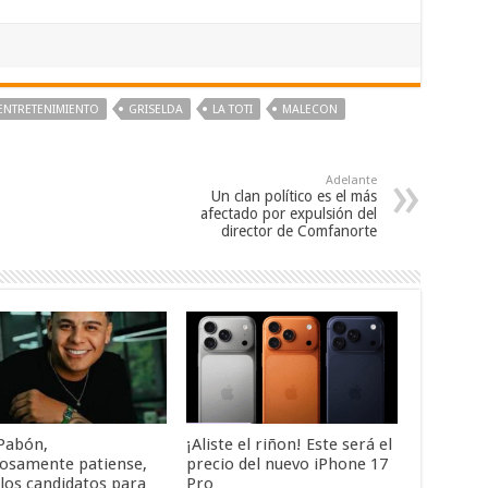
ENTRETENIMIENTO
GRISELDA
LA TOTI
MALECON
Adelante
Un clan político es el más
afectado por expulsión del
director de Comfanorte
 Pabón,
¡Aliste el riñon! Este será el
losamente patiense,
precio del nuevo iPhone 17
 los candidatos para
Pro