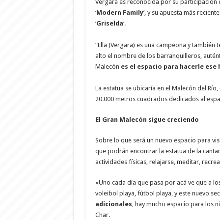
Vergara es reconocida por su participación 
‘
Modern Family
’, y su apuesta más recient
‘
Griselda
‘.
“Ella (Vergara) es una campeona y también t
alto el nombre de los barranquilleros, auté
Malecón
es el espacio para hacerle ese
​La estatua se ubicaría en el Malecón del Río,
20.000 metros cuadrados dedicados al espar
El Gran Malecón sigue creciendo
Sobre lo que será un nuevo espacio para visi
que podrán encontrar la estatua de la cantan
actividades físicas, relajarse, meditar, recr
«Uno cada día que pasa por acá ve que a los 
voleibol playa, fútbol playa, y este nuevo se
adicionales
, hay mucho espacio para los n
Char.