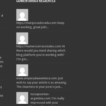
Comentarios recientes
 a
https://mariposadorada.com: Keep
on working, great job!...
l
https://numerosirracionales.com: Hi
there would you mind sharing which
blog platform you're working with?
e
I'm goi...
en
do
www.empiezalaaventura.com: Just
wish to say your article is as amazing.
as
The clearness in your post is just...
tucuapuestas-
ón
argentina.com: I'm really
impressed with your