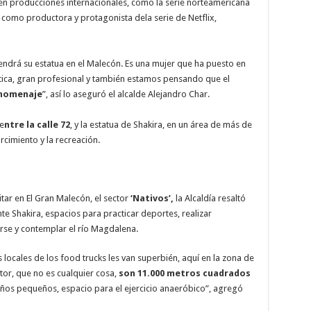
en producciones internacionales, como la serie norteamericana
e como productora y protagonista dela serie de Netflix,
endrá su estatua en el Malecón. Es una mujer que ha puesto en
ntica, gran profesional y también estamos pensando que el
 homenaje
”, así lo aseguró el alcalde Alejandro Char.
 e
ntre la calle 72
, y la estatua de Shakira, en un área de más de
cimiento y la recreación.
tar en El Gran Malecón, el sector
‘Nativos’,
la Alcaldía resaltó
te Shakira, espacios para practicar deportes, realizar
earse y contemplar el río Magdalena.
locales de los food trucks les van superbién, aquí en la zona de
ctor, que no es cualquier cosa,
son 11.000 metros cuadrados
iños pequeños, espacio para el ejercicio anaeróbico”, agregó