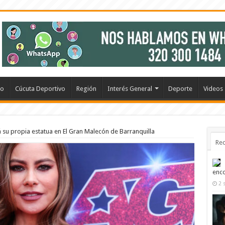
io
Cúcuta Deportivo
Región
Interés General
Deporte
Videos
 su propia estatua en El Gran Malecón de Barranquilla
Rec
enco
2 