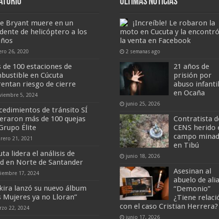
atorio
Últimas Noticias
e Bryant muere en un
¡Increíble! Le robaron la
idente de helicóptero a los
moto en Cucuta y la encontró
años
la venta en Facebook
ero 26, 2020
2 semanas ago
 de 100 estaciones de
21 años de
bustible en Cúcuta
prisión por
rentan riesgo de cierre
abuso infanti
en Ocaña
viembre 5, 2024
junio 25, 2026
cedimientos de tránsito SÍ
eraron más de 100 quejas
Contratista d
 Grupo Élite
CENS herido 
campo mina
brero 21, 2021
en Tibú
ta lidera el análisis de
junio 18, 2026
ud en Norte de Santander
Asesinan al
ciembre 17, 2024
abuelo de ali
kira lanzó su nuevo álbum
“Demonio”
s Mujeres ya no Lloran”
¿Tiene relaci
con el caso Cristian Herrera?
rzo 22, 2024
junio 17, 2026