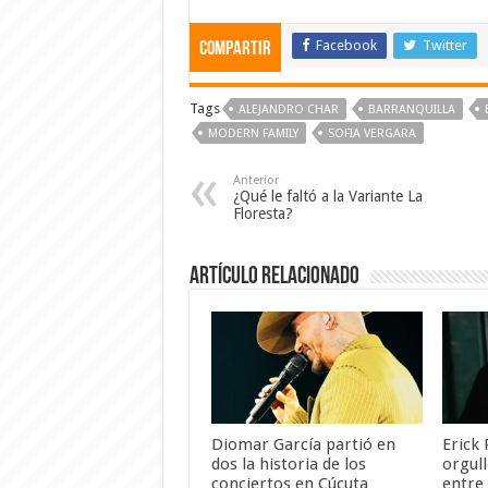
Facebook
Twitter
Compartir
Tags
ALEJANDRO CHAR
BARRANQUILLA
MODERN FAMILY
SOFIA VERGARA
Anterior
¿Qué le faltó a la Variante La
Floresta?
Artículo Relacionado
Diomar García partió en
Erick
dos la historia de los
orgul
conciertos en Cúcuta
entre