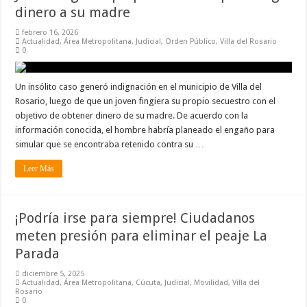
dinero a su madre
febrero 16, 2026
Actualidad
,
Área Metropolitana
,
Judicial
,
Orden Público
,
Villa del Rosario
0
Un insólito caso generó indignación en el municipio de Villa del
Rosario, luego de que un joven fingiera su propio secuestro con el
objetivo de obtener dinero de su madre. De acuerdo con la
información conocida, el hombre habría planeado el engaño para
simular que se encontraba retenido contra su …
Leer Más
¡Podría irse para siempre! Ciudadanos
meten presión para eliminar el peaje La
Parada
diciembre 5, 2025
Actualidad
,
Área Metropolitana
,
Cúcuta
,
Judicial
,
Movilidad
,
Villa del
Rosario
0