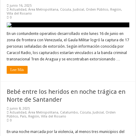
junio 16, 2025
Actualidad
,
Área Metropolitana
,
Cúcuta
,
Judicial
,
Orden Público
,
Región
,
Villa del Rosario
0
En un contundente operativo desarrollado este lunes 16 de junio en
zona de frontera con Venezuela, el Gaula Militar logró la captura de 17
personas señaladas de extorsión. Según información conocida por
Caracol Radio, los capturados estarían vinculados a la banda criminal
transnacional Tren de Aragua y se encontraban extorsionando …
Leer Más
Bebé entre los heridos en noche trágica en
Norte de Santander
junio 8, 2025
Actualidad
,
Área Metropolitana
,
Catatumbo
,
Cúcuta
,
Judicial
,
Orden
Público
,
País
,
Región
,
Villa del Rosario
0
En una noche marcada por la violencia, al menos tres municipios del