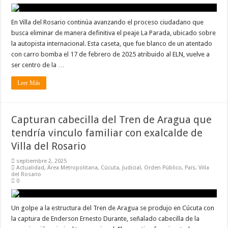
En Villa del Rosario continúa avanzando el proceso ciudadano que
busca eliminar de manera definitiva el peaje La Parada, ubicado sobre
la autopista internacional. Esta caseta, que fue blanco de un atentado
con carro bomba el 17 de febrero de 2025 atribuido al ELN, vuelve a
ser centro de la …
Leer Más
Capturan cabecilla del Tren de Aragua que
tendría vinculo familiar con exalcalde de
Villa del Rosario
septiembre 2, 2025
Actualidad
,
Área Metropolitana
,
Cúcuta
,
Judicial
,
Orden Público
,
País
,
Villa
del Rosario
0
Un golpe a la estructura del Tren de Aragua se produjo en Cúcuta con
la captura de Enderson Ernesto Durante, señalado cabecilla de la