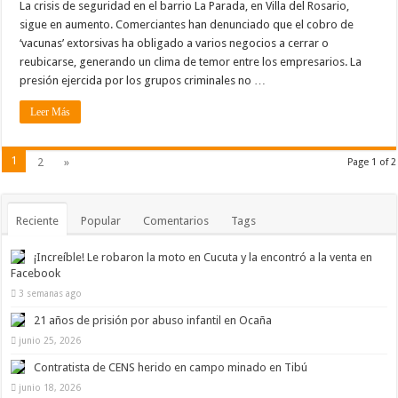
La crisis de seguridad en el barrio La Parada, en Villa del Rosario,
sigue en aumento. Comerciantes han denunciado que el cobro de
‘vacunas’ extorsivas ha obligado a varios negocios a cerrar o
reubicarse, generando un clima de temor entre los empresarios. La
presión ejercida por los grupos criminales no …
Leer Más
1
2
»
Page 1 of 2
Reciente
Popular
Comentarios
Tags
¡Increíble! Le robaron la moto en Cucuta y la encontró a la venta en
Facebook
3 semanas ago
21 años de prisión por abuso infantil en Ocaña
junio 25, 2026
Contratista de CENS herido en campo minado en Tibú
junio 18, 2026