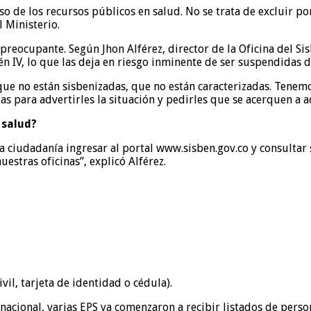
o de los recursos públicos en salud. No se trata de excluir por
 Ministerio.
preocupante. Según Jhon Alférez, director de la Oficina del Si
n IV, lo que las deja en riesgo inminente de ser suspendidas d
ue no están sisbenizadas, que no están caracterizadas. Tenemo
s para advertirles la situación y pedirles que se acerquen a ac
 salud?
a ciudadanía ingresar al portal www.sisben.gov.co y consultar su
estras oficinas”, explicó Alférez.
il, tarjeta de identidad o cédula).
 nacional, varias EPS ya comenzaron a recibir listados de pers