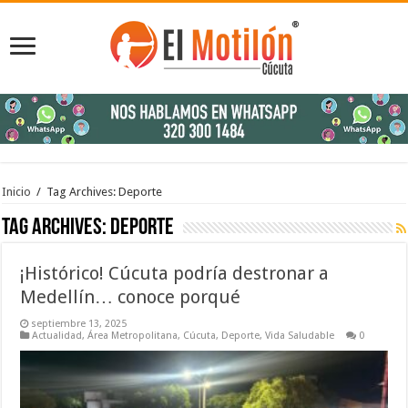
Inicio
/
Tag Archives: Deporte
Tag Archives:
Deporte
¡Histórico! Cúcuta podría destronar a
Medellín… conoce porqué
septiembre 13, 2025
Actualidad
,
Área Metropolitana
,
Cúcuta
,
Deporte
,
Vida Saludable
0