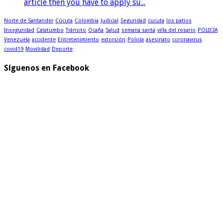
article then you have to apply su...
Norte de Santander
Cúcuta
Colombia
Judicial
Seguridad
cucuta
los patios
Inseguridad
Catatumbo
Tránsito
Ocaña
Salud
semana santa
villa del rosario
POLICIA
Venezuela
accidente
Entretenimiento
extorsión
Policía
asesinato
coronavirus
covid19
Movilidad
Deporte
Síguenos en Facebook