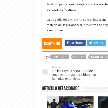
fatal. Un patrón que se repite con alarmant
parezcan suficientes.
La tragedia de Diyireth no solo enluta a una 
materia de seguridad vial. Y mientras no hay
a escribirse.
Facebook
Twitter
Compartir
Tags
CATATUMBO
JUDICIAL
NORTE DE S
Anterior
¡Se les cayó la señal! Alcalde
lanza estrategia para bloquear
llamadas extorsivas
Artículo Relacionado