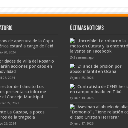
atorio
Últimas Noticias
show de apertura de la Copa
¡Increíble! Le robaron la
rica estará a cargo de Feid
moto en Cucuta y la encontró
la venta en Facebook
nio 20, 2024
2 semanas ago
oridades de Villa del Rosario
arán acciones por caos en
21 años de prisión por
movilidad
abuso infantil en Ocaña
il 26, 2024
junio 25, 2026
irector de tránsito Los
Contratista de CENS heri
ios presenta su informe
en campo minado en Tibú
e el Concejo Municipal
junio 18, 2026
brero 22, 2022
Asesinan al abuelo de alia
nte La Gazapa, a pocos
“Demonio” ¿Tiene relación c
ros de la tragedia
el caso Cristian Herrera?
yo 26, 2024
junio 17, 2026