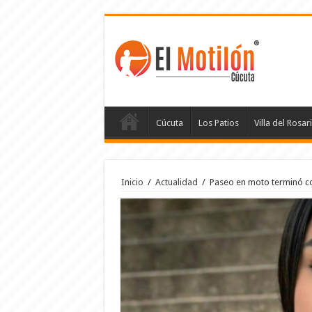
Cúcuta
Los Patios
Villa del Rosar
Inicio
/
Actualidad
/
Paseo en moto terminó co