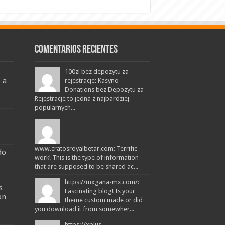
Comentarios recientes
100zl bez depozytu za
 a
rejestracje: Kasyno
Donations bez Depozytu za
Rejestracje to jedna z najbardziej
popularnych...
www.cratosroyalbetar.com: Terrific
do
work! This is the type of information
that are supposed to be shared ac...
https://mxgana-mx.com/:
s
Fascinating blog! Is your
on
theme custom made or did
you download it from somewher...
https://xplus-