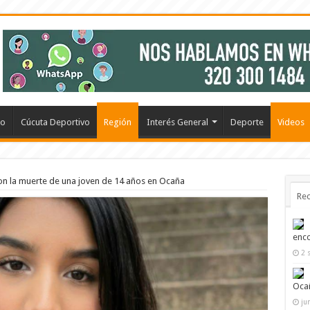
io
Cúcuta Deportivo
Región
Interés General
Deporte
Videos
n la muerte de una joven de 14 años en Ocaña
Rec
enco
2 
Oca
ju