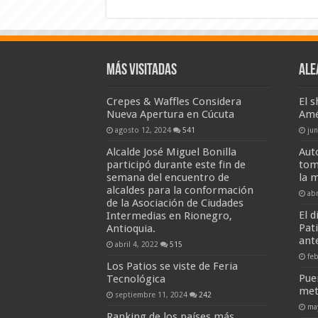
Más visitadas
Ale
Crepes & Waffles Considera
El 
Nueva Apertura en Cúcuta
Amé
agosto 12, 2024
541
ju
Alcalde José Miguel Bonilla
Aut
participó durante este fin de
tom
semana del encuentro de
la 
alcaldes para la conformación
abr
de la Asociación de Ciudades
El d
Intermedias en Rionegro,
Pat
Antioquia.
ant
abril 4, 2022
515
fe
Los Patios se viste de Feria
Pue
Tecnológica
met
septiembre 11, 2024
242
ma
Ranking de los países más