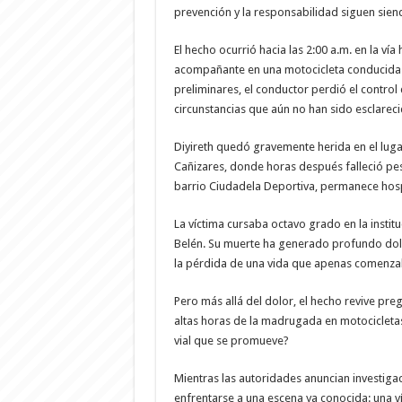
prevención y la responsabilidad siguen sien
El hecho ocurrió hacia las 2:00 a.m. en la v
acompañante en una motocicleta conducida 
preliminares, el conductor perdió el control
circunstancias que aún no han sido esclareci
Diyireth quedó gravemente herida en el luga
Cañizares, donde horas después falleció pes
barrio Ciudadela Deportiva, permanece hosp
La víctima cursaba octavo grado en la instit
Belén. Su muerte ha generado profundo dolo
la pérdida de una vida que apenas comenza
Pero más allá del dolor, el hecho revive pr
altas horas de la madrugada en motocicletas?
vial que se promueve?
Mientras las autoridades anuncian investiga
enfrentarse a una escena ya conocida: una v