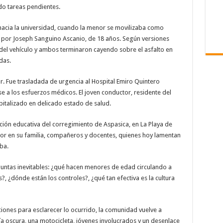
do tareas pendientes.
ía hacia la universidad, cuando la menor se movilizaba como
por Joseph Sanguino Ascanio, de 18 años. Según versiones
 del vehículo y ambos terminaron cayendo sobre el asfalto en
das.
r. Fue trasladada de urgencia al Hospital Emiro Quintero
e a los esfuerzos médicos. El joven conductor, residente del
italizado en delicado estado de salud.
ución educativa del corregimiento de Aspasica, en La Playa de
r en su familia, compañeros y docentes, quienes hoy lamentan
ba.
eguntas inevitables: ¿qué hacen menores de edad circulando a
, ¿dónde están los controles?, ¿qué tan efectiva es la cultura
ciones para esclarecer lo ocurrido, la comunidad vuelve a
ía oscura, una motocicleta, jóvenes involucrados y un desenlace