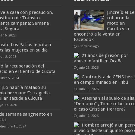
lve a casa con precaución,
¡Increíble! Le
nstituto de Tránsito
robaron la
lanta campaña: Semana
moto en
ta Segura
Cucuta y la
encontró a la venta en
il 16, 2022
Facebook
sito Los Patios felicita a
2 semanas ago
as las mujeres en su día
21 años de prisión por
rzo 8, 2023
abuso infantil en Ocaña
ió la recuperación del
junio 25, 2026
acio en el Centro de Cúcuta
Contratista de CENS heri
tubre 5, 2024
en campo minado en Tibú
“¡Lo habría matado su
junio 18, 2026
pio hermano!”: tragedia
iliar sacude a Cúcuta
Asesinan al abuelo de alia
“Demonio” ¿Tiene relación c
yo 19, 2026
el caso Cristian Herrera?
 de semana sangriento en
junio 17, 2026
uta
Hombre arrojó a un perr
ptiembre 16, 2024
al vacío desde un quinto piso