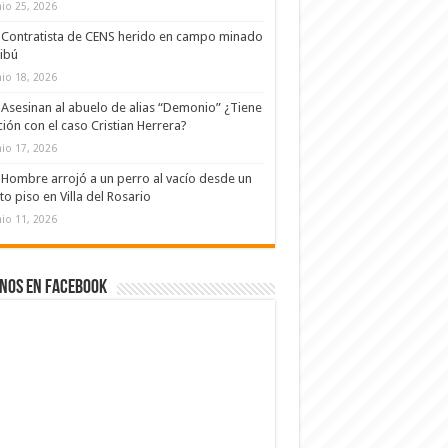
nio 25, 2026
Contratista de CENS herido en campo minado
ibú
nio 18, 2026
Asesinan al abuelo de alias “Demonio” ¿Tiene
ción con el caso Cristian Herrera?
nio 17, 2026
Hombre arrojó a un perro al vacío desde un
to piso en Villa del Rosario
nio 11, 2026
nos en Facebook