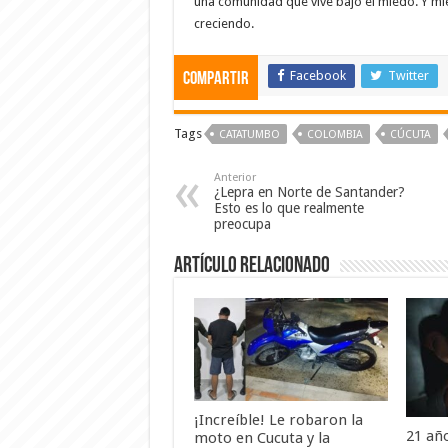
una comunidad que vive bajo el miedo. Y mien
creciendo.
Facebook
Twitter
Compartir
Tags
CATATUMBO
COLOMBIA
CÚCUTA
Anterior
¿Lepra en Norte de Santander?
Esto es lo que realmente
preocupa
Artículo Relacionado
¡Increíble! Le robaron la
21 añ
moto en Cucuta y la