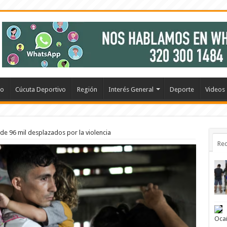
io
Cúcuta Deportivo
Región
Interés General
Deporte
Videos
 de 96 mil desplazados por la violencia
Rec
Oca