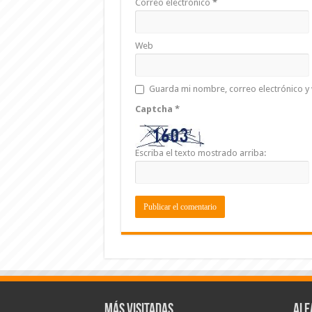
Correo electrónico
*
Web
Guarda mi nombre, correo electrónico y
Captcha
*
Escriba el texto mostrado arriba:
Más visitadas
Ale