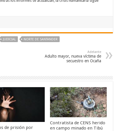
tras los informes se actualizan, la crisis humanitaria sigue
JUDICIAL
NORTE DE SANTANDER
Adelante
Adulto mayor, nueva víctima de
secuestro en Ocaña
Contratista de CENS herido
os de prisión por
en campo minado en Tibú