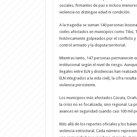
sociales, firmantes de paz e incluso menore
violencia no distingue edad ni condición.
A la tragedia se suman 140 personas lesiona
civiles afectados en municipios como Tibú, T
históricamente golpeados por el conflicto y 
control armado y la disputa territorial.
Mientras tanto, 147 personas permanecen e
institucional según el nivel de riesgo. Aun
ilegales entre ELN y disidencias han realiza
ELN integrados a la vida civil), la cifra resul
violencia persistente.
Los municipios más afectados Cúcuta, Ocaña,
la crisis no es focalizada, sino regional. L
avances en seguridad cuando casi 100 mil 
Más allá de los reportes oficiales y los bala
violencia estructural. Cada número represent