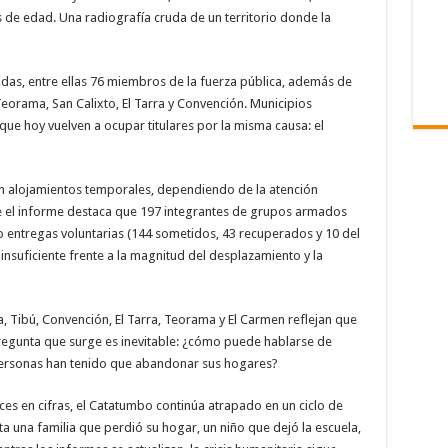
s de edad. Una radiografía cruda de un territorio donde la
das, entre ellas 76 miembros de la fuerza pública, además de
eorama, San Calixto, El Tarra y Convención. Municipios
que hoy vuelven a ocupar titulares por la misma causa: el
n alojamientos temporales, dependiendo de la atención
que el informe destaca que 197 integrantes de grupos armados
do entregas voluntarias (144 sometidos, 43 recuperados y 10 del
ta insuficiente frente a la magnitud del desplazamiento y la
 Tibú, Convención, El Tarra, Teorama y El Carmen reflejan que
a pregunta que surge es inevitable: ¿cómo puede hablarse de
personas han tenido que abandonar sus hogares?
nces en cifras, el Catatumbo continúa atrapado en un ciclo de
a una familia que perdió su hogar, un niño que dejó la escuela,