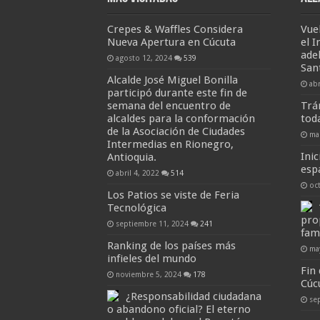
Crepes & Waffles Considera
Vue
Nueva Apertura en Cúcuta
el I
ade
agosto 12, 2024
539
San
Alcalde José Miguel Bonilla
abr
participó durante este fin de
semana del encuentro de
Trán
alcaldes para la conformación
tod
de la Asociación de Ciudades
ma
Intermedias en Rionegro,
Inic
Antioquia.
esp
abril 4, 2022
514
oc
Los Patios se viste de Feria
Tecnológica
pro
septiembre 11, 2024
241
fam
Ranking de los países más
ma
infieles del mundo
Fin
noviembre 5, 2024
178
Cúc
¿Responsabilidad ciudadana
se
o abandono oficial? El eterno