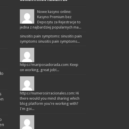
Nowe kasyno online:
Kasyno Premium bez
Depozytu za Rejestracje to
jedna z najbardziej popularnych ma...
sinusitis pain symptoms: sinusitis pain
symptoms sinusitis pain symptoms...
https://mariposadorada.com: Keep
on working, great job!...
do
https://numerosirracionales.com: Hi
s
there would you mind sharing which
on
blog platform you're working with?
I'm goi...
o
 en