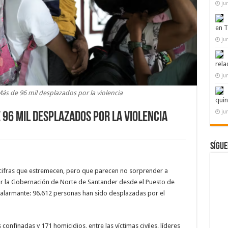
ju
en T
ju
rela
ju
Más de 96 mil desplazados por la violencia
quin
ju
e 96 mil desplazados por la violencia
Sígue
 cifras que estremecen, pero que parecen no sorprender a
or la Gobernación de Norte de Santander desde el Puesto de
alarmante: 96.612 personas han sido desplazadas por el
nfinadas y 171 homicidios, entre las víctimas civiles, líderes