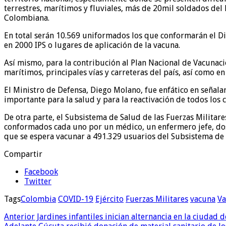
terrestres, marítimos y fluviales, más de 20mil soldados del
Colombiana.
En total serán 10.569 uniformados los que conformarán el Di
en 2000 IPS o lugares de aplicación de la vacuna.
Así mismo, para la contribución al Plan Nacional de Vacunaci
marítimos, principales vías y carreteras del país, así como 
El Ministro de Defensa, Diego Molano, fue enfático en señal
importante para la salud y para la reactivación de todos los
De otra parte, el Subsistema de Salud de las Fuerzas Militare
conformados cada uno por un médico, un enfermero jefe, dos 
que se espera vacunar a 491.329 usuarios del Subsistema de S
Compartir
Facebook
Twitter
Tags
Colombia
COVID-19
Ejército
Fuerzas Militares
vacuna
Va
Anterior
Jardines infantiles inician alternancia en la ciudad 