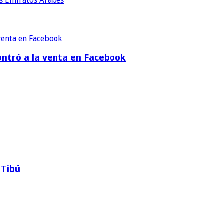
os Emiratos Árabes
contró a la venta en Facebook
 Tibú