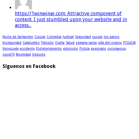
https://1winwinar.com: Attractive component of
content. I just stumbled upon your website and in
access...
Norte de Santander
Cúcuta
Colombia
Judicial
Seguridad
cucuta
los patios
Inseguridad
Catatumbo
Tránsito
Ocaña
Salud
semana santa
villa del rosario
POLICIA
Venezuela
accidente
Entretenimiento
extorsión
Policía
asesinato
coronavirus
covid19
Movilidad
Deporte
Síguenos en Facebook