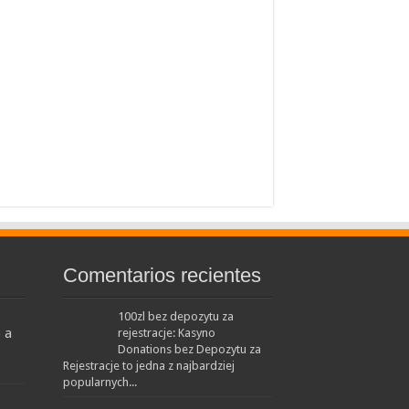
Comentarios recientes
100zl bez depozytu za
 a
rejestracje: Kasyno
Donations bez Depozytu za
Rejestracje to jedna z najbardziej
popularnych...