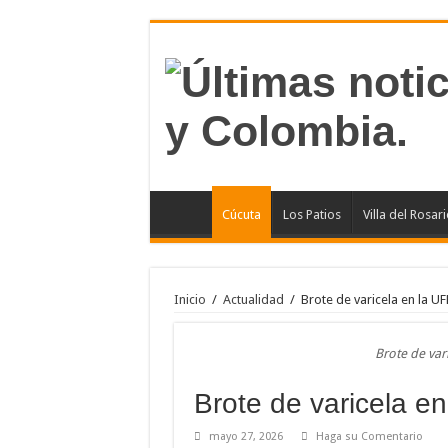
Cúcuta
Los Patios
Villa del Rosar
Inicio
/
Actualidad
/
Brote de varicela en la U
Brote de var
Brote de varicela e
mayo 27, 2026
Haga su Comentario