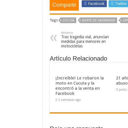
Facebook
Twitter
Compartir
Tags
CÚCUTA
NORTE DE SANTANDER
UF
Anterior
Tras tragedia vial, anuncian
medidas para menores en
motocicletas
Artículo Relacionado
¡Increíble! Le robaron la
21 añ
moto en Cucuta y la
abuso
encontró a la venta en
junio 
Facebook
2 semanas ago