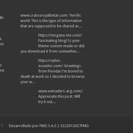
www.cratosroyalbetar.com: Terrific
do
work! This is the type of information
that are supposed to be shared ac...
https://mxgana-mx.com/:
s
Fascinating blog! Is your
on
theme custom made or did
you download it from somewher...
https://xplus-
o
ecuador.com/: Greetings
 en
from Florida! I'm bored to
death at work so I decided to browse
your w...
www.extraders-arg.com/:
Appreciate this post. Will
try it out....
Desarrollado por
FMG S.A.S
| 3222012627
FMG