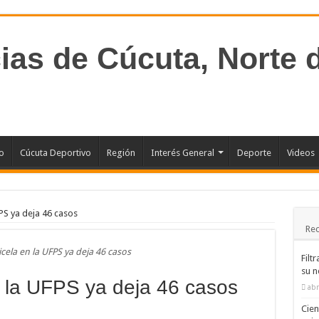
io
Cúcuta Deportivo
Región
Interés General
Deporte
Videos
FPS ya deja 46 casos
Rec
icela en la UFPS ya deja 46 casos
Filt
su n
n la UFPS ya deja 46 casos
abr
Cien