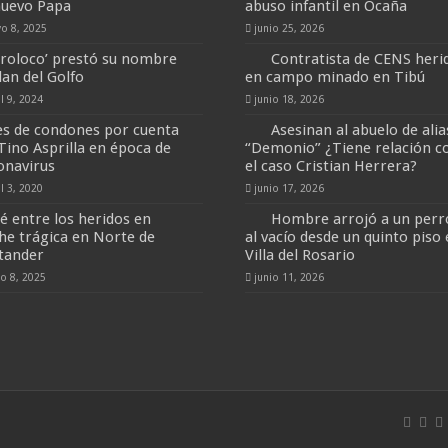
nuevo Papa
abuso infantil en Ocaña
o 8, 2025
junio 25, 2026
rroloco’ prestó su nombre
Contratista de CENS heri
lan del Golfo
en campo minado en Tibú
il 9, 2024
junio 18, 2026
es de condones por cuenta
Asesinan al abuelo de alia
 Tino Asprilla en época de
“Demonio” ¿Tiene relación c
onavirus
el caso Cristian Herrera?
il 3, 2020
junio 17, 2026
é entre los heridos en
Hombre arrojó a un perr
he trágica en Norte de
al vacío desde un quinto piso
tander
Villa del Rosario
io 8, 2025
junio 11, 2026