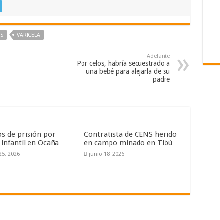
PS
VARICELA
Adelante
Por celos, habría secuestrado a
una bebé para alejarla de su
padre
os de prisión por
Contratista de CENS herido
 infantil en Ocaña
en campo minado en Tibú
25, 2026
junio 18, 2026