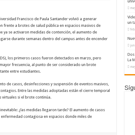
univ
may
Vide
niversidad Francisco de Paula Santander volvió a generar
un t
n frente a brotes de salud pública en espacios masivos de
feb
e ya se activaron medidas de contención, el aumento de
Nuev
pagarse durante semanas dentro del campus antes de encender
jun
Dos 
IDS), los primeros casos fueron detectados en marzo, pero
La M
mayor frecuencia, al punto de ser considerado un brote
may
tante entre estudiantes.
nto de casos, desinfecciones y suspensión de eventos masivos,
Síg
ontagios. Entre las medidas adoptadas están el cierre temporal
 virtuales si el brote continúa.
inevitable: ¿las medidas llegaron tarde? El aumento de casos
a enfermedad contagiosa en espacios donde miles de