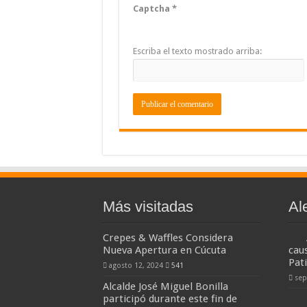
Captcha
*
Escriba el texto mostrado arriba:
Más visitadas
Al
Crepes & Waffles Considera
Nueva Apertura en Cúcuta
cau
Pat
agosto 12, 2024
541
sep
Alcalde José Miguel Bonilla
participó durante este fin de