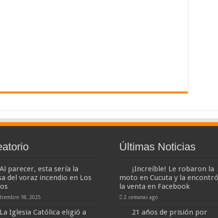
eatorio
Últimas Noticias
Al parecer, esta sería la
¡Increíble! Le robaron la
sa del voraz incendio en Los
moto en Cucuta y la encontró
ios
la venta en Facebook
tiembre 18, 2025
2 semanas ago
La Iglesia Católica eligió a
21 años de prisión por