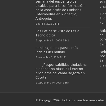
semana del encuentro de
su 
alcaldes para la conformación
may
de la Asociación de Ciudades
‘Ca
Intermedias en Rionegro,
al C
Antioquia.
abr
abril 4, 2022
515
Mil
Los Patios se viste de Feria
del
Tecnológica
cor
septiembre 11, 2024
242
abr
Ranking de los países más
Beb
infieles del mundo
noc
noviembre 5, 2024
181
San
¿Responsabilidad ciudadana
jun
o abandono oficial? El eterno
problema del canal Bogotá en
Cúcuta
septiembre 16, 2025
165
© Copyright 2026, Todos los derechos reservados