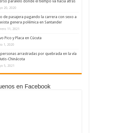
erso paralelo donde el tiempo va hacia atrás
o 20, 2020
o de pasajera pagando la carrera con sexo a
axista genera polémica en Santander
rero 11, 2021
o Pico y Placa en Cúcuta
io 1, 2020
personas arrastradas por quebrada en la vía
utis-Chinácota
o 5, 2021
uenos en Facebook