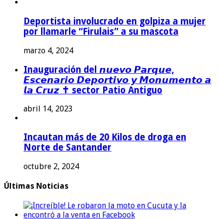
Deportista involucrado en golpiza a mujer
por llamarle “Firulais” a su mascota
marzo 4, 2024
Inauguración del 𝙣𝙪𝙚𝙫𝙤 𝙋𝙖𝙧𝙦𝙪𝙚,
𝙀𝙨𝙘𝙚𝙣𝙖𝙧𝙞𝙤 𝘿𝙚𝙥𝙤𝙧𝙩𝙞𝙫𝙤 𝙮 𝙈𝙤𝙣𝙪𝙢𝙚𝙣𝙩𝙤 𝙖
𝙡𝙖 𝘾𝙧𝙪𝙯 ✝️ sector Patio Antiguo
abril 14, 2023
Incautan más de 20 Kilos de droga en
Norte de Santander
octubre 2, 2024
Últimas Noticias