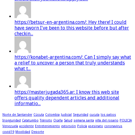
https://betsur-en-argentina.com/: Hey there! I could
have sworn I've been to this website before but after
checkin...
https://konabet-argentina.com/: Can I simply say what
a relief to uncover a person that truly understands
what t...
https://masterjugada365.ar: I know this web site
offers quality dependent articles and additional
informatio...
Norte de Santander
Cúcuta
Colombia
Judicial
Seguridad
cucuta
los patios
Inseguridad
Catatumbo
Tránsito
Ocaña
Salud
semana santa
villa del rosario
POLICIA
Venezuela
accidente
Entretenimiento
extorsión
Policía
asesinato
coronavirus
covid19
Movilidad
Deporte